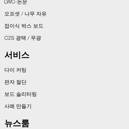
LWC-논문
오프셋 / 나무 자유
접이식 박스 보드
C2S 광택 / 무광
서비스
다이 커팅
판자 절단
보드 슬리터링
사례 만들기
뉴스룸