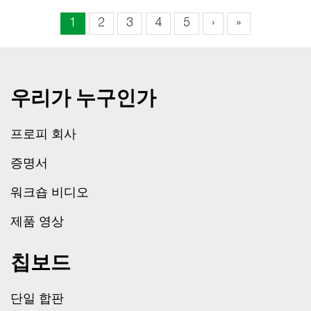
1
2
3
4
5
›
»
우리가 누구인가
프로피 회사
증명서
워크숍 비디오
제품 영상
칩보드
단일 합판