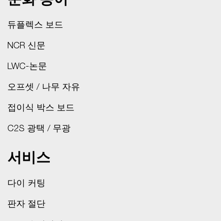
문화 종이
듀플렉스 보드
NCR 신문
LWC-논문
오프셋 / 나무 자유
접이식 박스 보드
C2S 광택 / 무광
서비스
다이 커팅
판자 절단